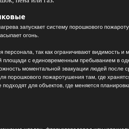
шок, пена или газ.
шковые
нагрева запускает систему порошкового пожарот
асыпает огонь.
 персонала, так как ограничивают видимость и м
й площади с единовременным пребыванием в одн
ожность моментальной эвакуации людей после с
ля порошкового пожаротушения там, где хранят
 подходят для объектов, где меняется планировк