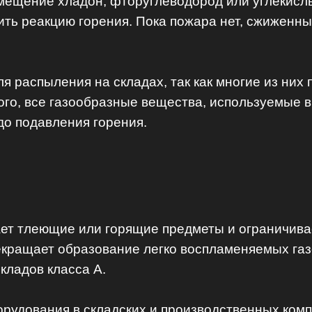
мещение хладон, фторуглеводород или углекислы
ить реакцию горения. Пока пожара нет, сжиженны
ля распыления на складах, так как многие из них
го, все газообразные вещества, используемые в
о подавления горения.
ет тлеющие или горящие предметы и ограничива
рекращает образование легко воспламеняемых га
кладов класса А.
рудования в складских и производственных компл