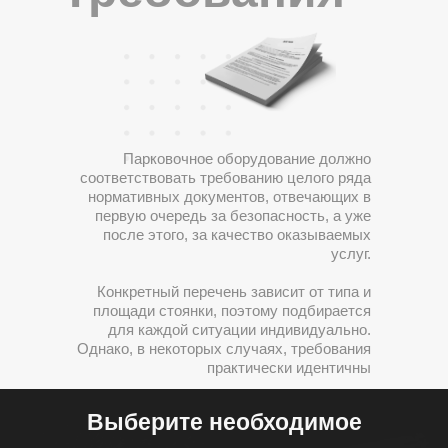
конструктивно простое сооружение, которое служит
ограничительным барьером для автотранспорта.
Парковочные столбики могут быть соединены между
собой цепочкой или специальной лентой.
Парковочное оборудование должно
соответствовать требованию целого ряда
нормативных документов, отвечающих в
ТАБЛО ДЛЯ ПАРКОВКИ
первую очередь за безопасность, а уже
после этого, за качество оказываемых
услуг.
Табло предназначено для отображения количества
Конкретный перечень зависит от типа и
свободных мест на парковке или в отдельной зоне.
площади стоянки, поэтому подбирается
В зависимости от модификации оно может
для каждой ситуации индивидуально.
управляться, как парковочным сервером, так и
Однако, в некоторых случаях, требования
самостоятельно подсчитывать места.
практически идентичны
Выберите необходимое