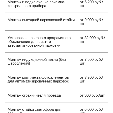
Монтаж и подключение приемно-
от 5 200 руб./
контрольного прибора
шт
Монтаж выездной парковочной стойки
от 9 000 руб./
шт
БОЛЛАРДЫ
Установка серверного программного
от 32 000 руб./
обеспечения для систем
Автоматическое устройство, предназначенное для
шт
автоматизированной парковки
блокировки проезда транспортных средств путем
перекрытия проезда (дорожного полотна) при
помощи выдвижных или подъемных конструкций.
Монтаж индукционной петли (без
от 7 500 руб./
штробления)
шт
Монтаж комплекта фотоэлементов
от 3 700 руб./
для автоматизированных парковок
шт
ВСТРАИВАЕМЫЕ POS
ТЕРМИНАЛЫ
Монтаж ограничителя проезда
от 900 руб./шт
Предназначены для оплаты парковки. Вам не
Монтаж стойки светофора для
от 6 000 руб./