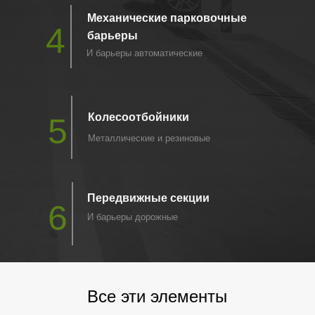
Механические парковочные
4
барьеры
И барьеры автоматические
Колесоотбойники
5
Металлические и резиновые
Передвижные секции
6
И барьеры дорожные
Все эти элементы