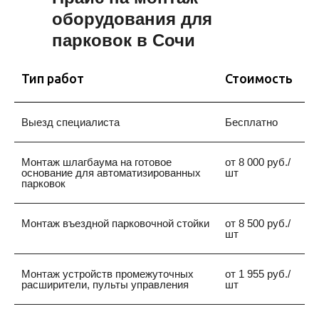
БЛОКИРАТОРЫ
оборудования для
ПАРКОВОЧНОГО МЕСТА
парковок в Сочи
Они используются для резервирования
места
,
Тип работ
Стоимость
предотвращения нежелательной
парковки
и
гарантии безопасного и организованного движения
автомобилей
Выезд специалиста
Бесплатно
Монтаж шлагбаума на готовое
от 8 000 руб./
основание для автоматизированных
шт
парковок
ПРОГРАММНОЕ
Монтаж въездной парковочной стойки
от 8 500 руб./
ОБЕСПЕЧЕНИЕ
шт
Установка ПО для парковок в Сочи, поможет
Монтаж устройств промежуточных
от 1 955 руб./
контролировать доступ и оплату, количество
расширители, пульты управления
шт
свободных мест, камер и т.д., а также обеспечивает
связь между ними.