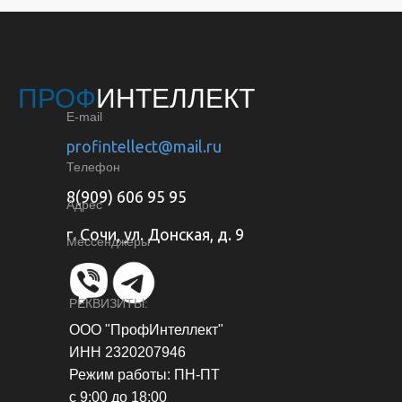
ПРОФ
ИНТЕЛЛЕКТ
E-mail
profintellect@mail.ru
Телефон
8(909) 606 95 95
Адрес
г. Сочи, ул. Донская, д. 9
Мессенджеры
РЕКВИЗИТЫ:
ООО "ПрофИнтеллект"
ИНН 2320207946
Режим работы: ПН-ПТ
с 9:00 до 18:00